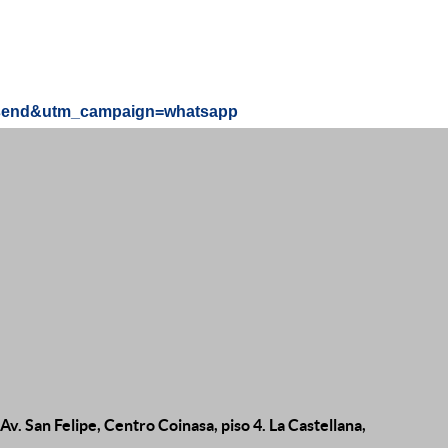
send&utm_campaign=whatsapp
Av. San Felipe, Centro Coinasa, piso 4. La Castellana,