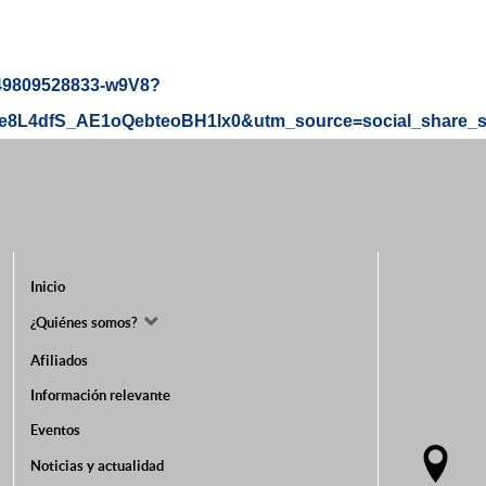
8149809528833-w9V8?
L4dfS_AE1oQebteoBH1lx0&utm_source=social_share_
Inicio
¿Quiénes somos?
Afiliados
Información relevante
Eventos
Noticias y actualidad