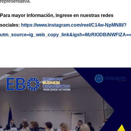
representativa.
Para mayor información, ingrese en nuestras redes
sociales:
https://www.instagram.com/reel/C14w-NpMN8I/?
utm_source=ig_web_copy_link&igsh=MzRlODBiNWFlZA=